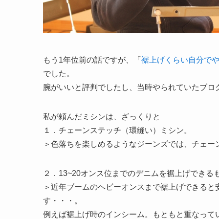
もう1年位前の話ですが、「
裾上げくらい自分で
でした。
腕がいいと評判でしたし、当時やられていたブロ
私が頼んだミシンは、ざっくりと
１．チェーンステッチ（環縫い）ミシン。
＞色落ちを楽しめるようなジーンズでは、チェー
２．13~20オンス位までのデニムを裾上げできる
＞近年ブームのヘビーオンスまで裾上げできると
す・・・。
例えば裾上げ時のインシーム。もともと重なって