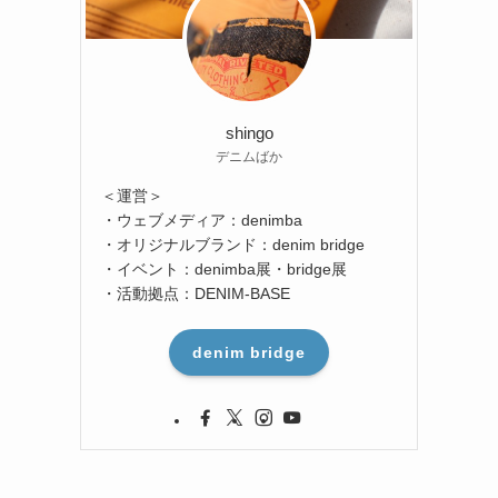
shingo
ん
デニムばか
＜運営＞
・ウェブメディア：denimba
・オリジナルブランド：denim bridge
・イベント：denimba展・bridge展
・活動拠点：DENIM-BASE
denim bridge