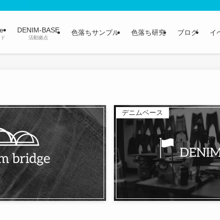
ge
DENIM-BASE
色落ちサンプル
色落ち研究
ブログ
イ
ンド
活動拠点
デニムベース