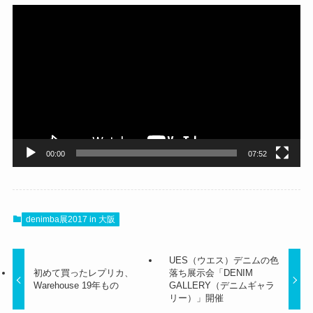
動
画
プ
レ
ー
ヤ
ー
00:00
07:52
denimba展2017 in 大阪
UES（ウエス）デニムの色
初めて買ったレプリカ、
落ち展示会「DENIM
Warehouse 19年もの
GALLERY（デニムギャラ
リー）」開催