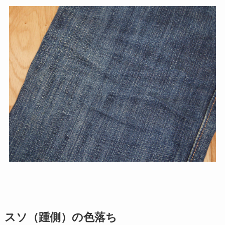
スソ（踵側）の色落ち