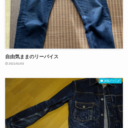
自由気ままのリーバイス
2021/01/03
投稿ジーンズ