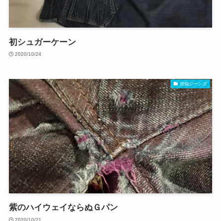
初シュガーケーン
2020/10/24
投稿ジーンズ
紫のハイウェイならぬＧパン
2020/10/21