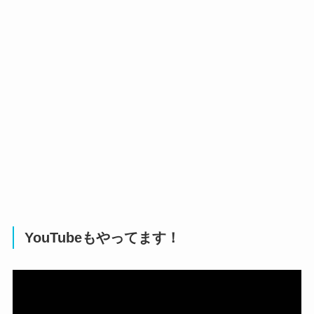
YouTubeもやってます！
動
画
プ