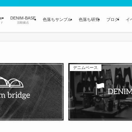
ge
DENIM-BASE
色落ちサンプル
色落ち研究
ブログ
イ
ンド
活動拠点
デニムベース