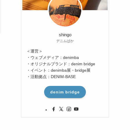
shingo
デニムばか
＜運営＞
・ウェブメディア：denimba
・オリジナルブランド：denim bridge
・イベント：denimba展・bridge展
・活動拠点：DENIM-BASE
denim bridge