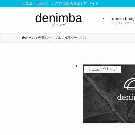
デニムバカのジーンズの色落ちを楽しむサイト
denim brid
オリジナルブラ
ホーム
色落ちサンプル
投稿ジーンズ
デニムブリッジ