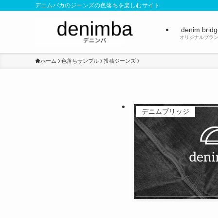
デニムバカのジーンズの色落ちを楽しむサイト
denim brid
オリジナルブラ
ホーム
色落ちサンプル
投稿ジーンズ
デニムブリッジ