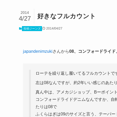
2014
好きなフルカウント
4/27
2014/04/27
投稿ジーンズ
japandenimzuki
さんから
08、コンフォードライ
ローテを繰り返し履いてるフルカウントで
左は08なんですが、約2年いい感じのあた
真ん中は、アメカジショップ、Bーポイン
コンフォードライドデニムなんですか、自
たりは08で
ふくらはぎは09のサイズと言う、テーパー