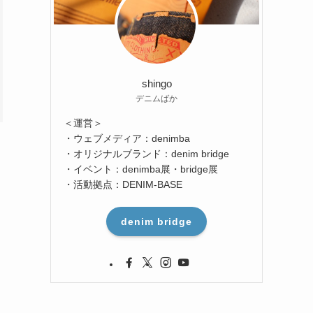
shingo
デニムばか
＜運営＞
・ウェブメディア：denimba
・オリジナルブランド：denim bridge
・イベント：denimba展・bridge展
・活動拠点：DENIM-BASE
denim bridge