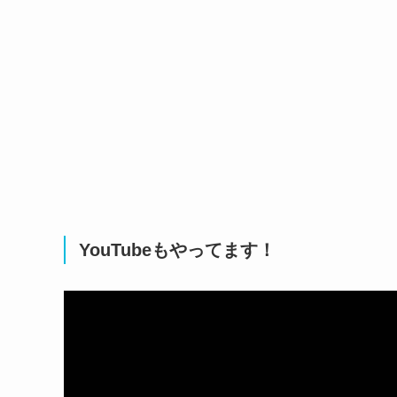
YouTubeもやってます！
動
画
プ
レ
ー