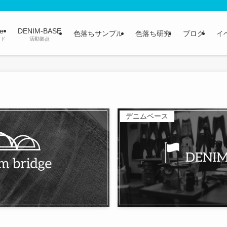
ge
DENIM-BASE
色落ちサンプル
色落ち研究
ブログ
イ
ンド
活動拠点
デニムベース