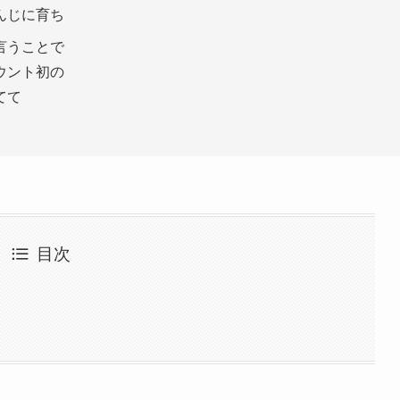
んじに育ち
言うことで
ウント初の
てて
目次