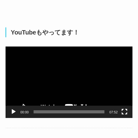
YouTubeもやってます！
動
画
プ
レ
ー
ヤ
ー
00:00
07:52