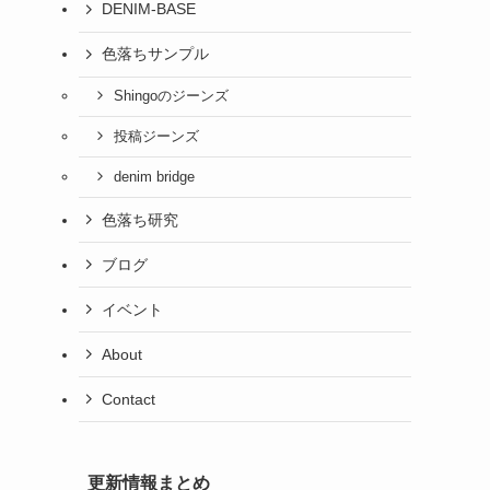
DENIM-BASE
色落ちサンプル
Shingoのジーンズ
投稿ジーンズ
denim bridge
色落ち研究
ブログ
イベント
About
Contact
更新情報まとめ