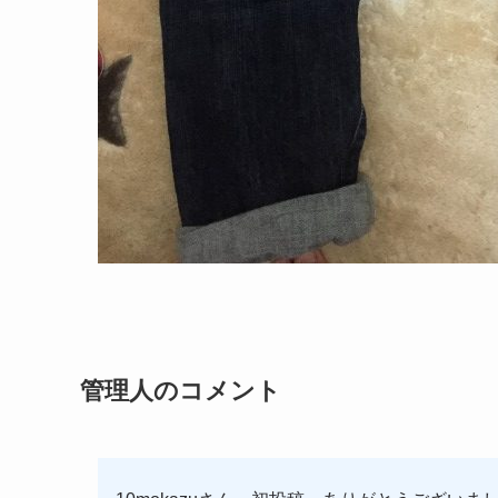
管理人のコメント