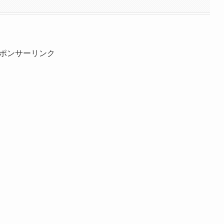
ポンサーリンク