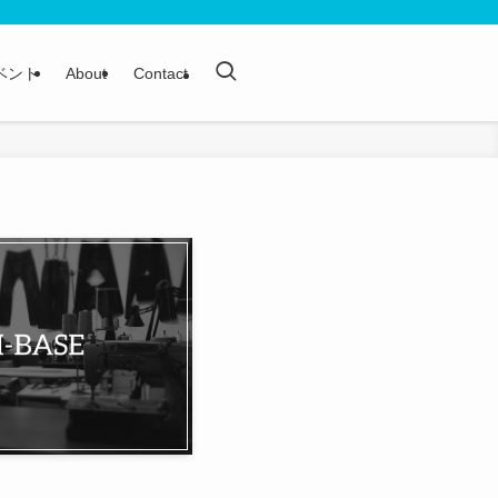
ベント
About
Contact