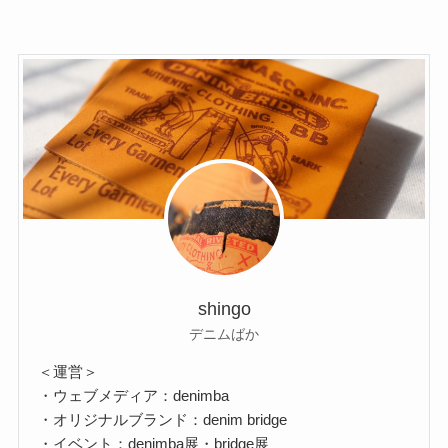
shingo
デニムばか
＜運営＞
・ウェブメディア：denimba
・オリジナルブランド：denim bridge
・イベント：denimba展・bridge展