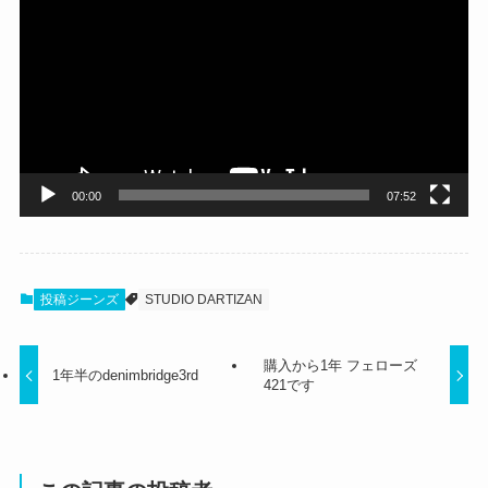
画
プ
レ
ー
ヤ
ー
00:00
07:52
投稿ジーンズ
STUDIO DARTIZAN
購入から1年 フェローズ
1年半のdenimbridge3rd
421です