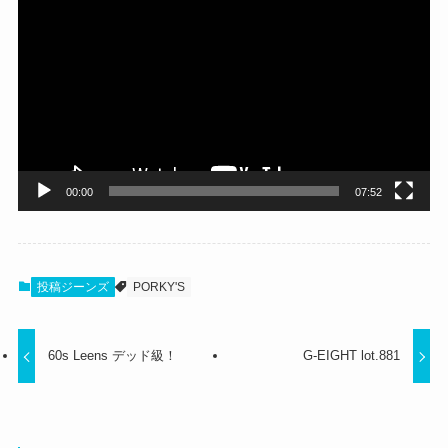
画
プ
レ
ー
ヤ
ー
00:00
07:52
投稿ジーンズ
PORKY'S
60s Leens デッド級！
G-EIGHT lot.881