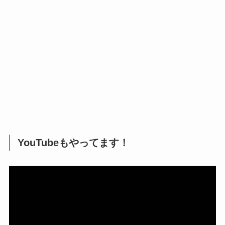
YouTubeもやってます！
動
画
プ
レ
ー