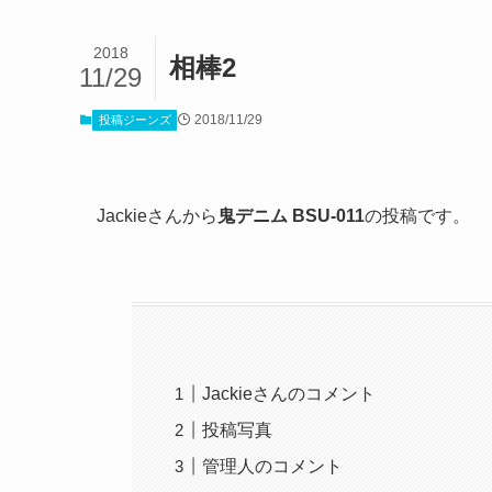
2018
相棒2
11/29
2018/11/29
投稿ジーンズ
Jackieさんから
鬼デニム BSU-011
の投稿です。
Jackieさんのコメント
投稿写真
管理人のコメント