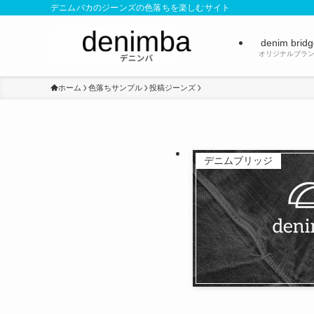
デニムバカのジーンズの色落ちを楽しむサイト
denim brid
オリジナルブラ
ホーム
色落ちサンプル
投稿ジーンズ
デニムブリッジ