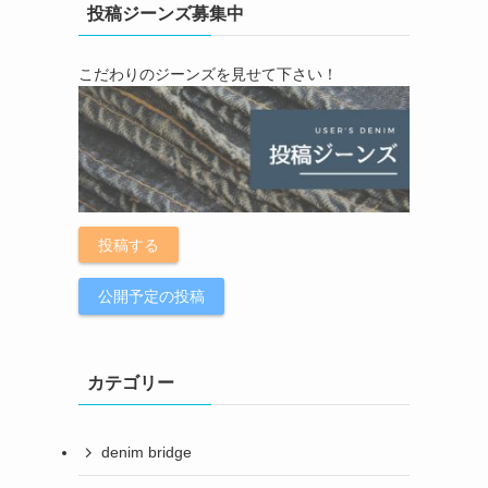
投稿ジーンズ募集中
こだわりのジーンズを見せて下さい！
投稿する
公開予定の投稿
カテゴリー
denim bridge