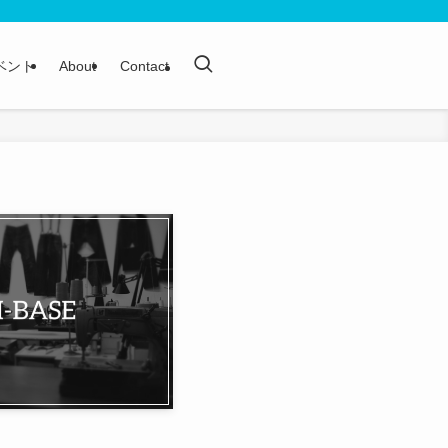
ベント
About
Contact