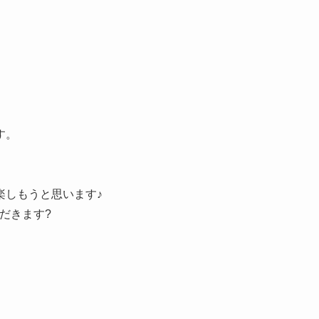
す。
楽しもうと思います♪
だきます?