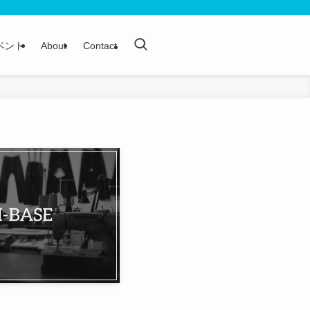
ベント
About
Contact