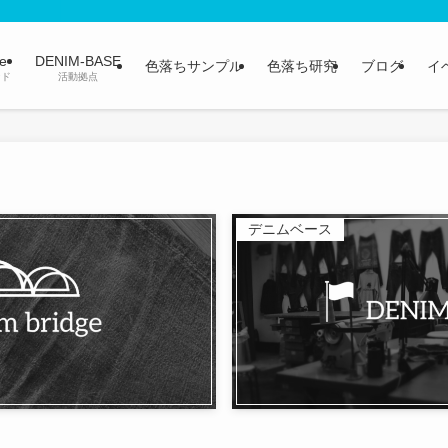
ge
DENIM-BASE
色落ちサンプル
色落ち研究
ブログ
イ
ンド
活動拠点
デニムベース