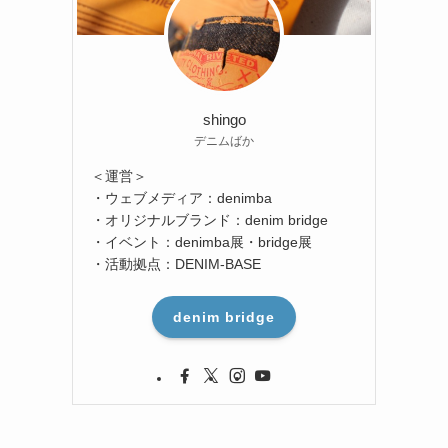
shingo
デニムばか
＜運営＞
・ウェブメディア：denimba
・オリジナルブランド：denim bridge
・イベント：denimba展・bridge展
・活動拠点：DENIM-BASE
denim bridge