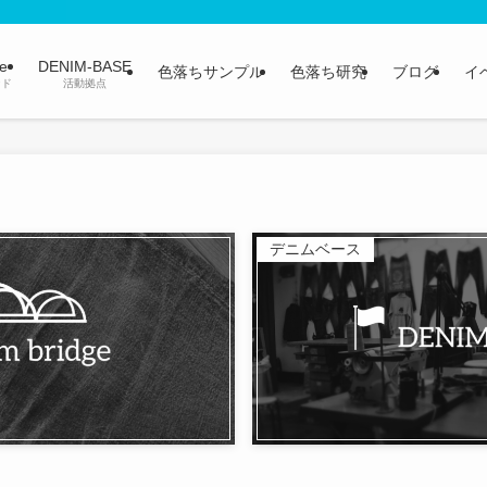
ge
DENIM-BASE
色落ちサンプル
色落ち研究
ブログ
イ
ンド
活動拠点
デニムベース