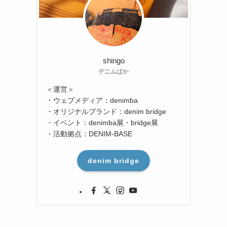
shingo
デニムばか
＜運営＞
・ウェブメディア：denimba
・オリジナルブランド：denim bridge
・イベント：denimba展・bridge展
・活動拠点：DENIM-BASE
denim bridge