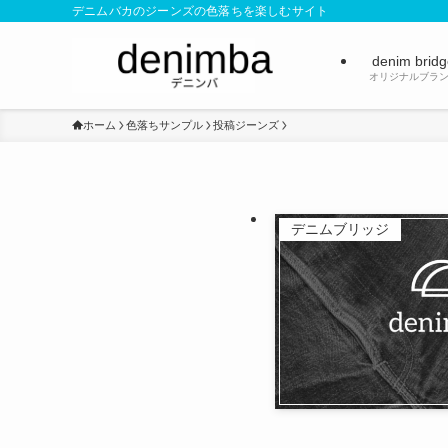
デニムバカのジーンズの色落ちを楽しむサイト
denim brid
オリジナルブラ
ホーム
色落ちサンプル
投稿ジーンズ
デニムブリッジ