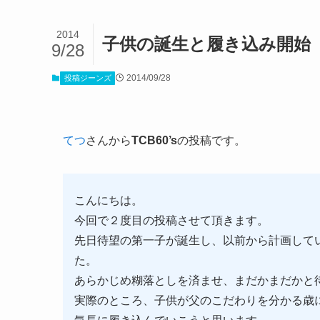
2014
子供の誕生と履き込み開始
9/28
2014/09/28
投稿ジーンズ
てつ
さんから
TCB60’s
の投稿です。
こんにちは。
今回で２度目の投稿させて頂きます。
先日待望の第一子が誕生し、以前から計画して
た。
あらかじめ糊落としを済ませ、まだかまだかと
実際のところ、子供が父のこだわりを分かる歳