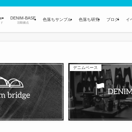
ge
DENIM-BASE
色落ちサンプル
色落ち研究
ブログ
イ
ンド
活動拠点
デニムベース