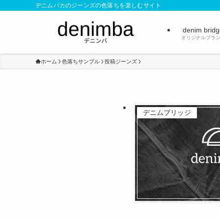
デニムバカのジーンズの色落ちを楽しむサイト
denim brid
オリジナルブラ
ホーム
色落ちサンプル
投稿ジーンズ
デニムブリッジ