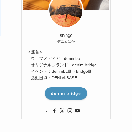
shingo
デニムばか
＜運営＞
・ウェブメディア：denimba
・オリジナルブランド：denim bridge
・イベント：denimba展・bridge展
・活動拠点：DENIM-BASE
denim bridge