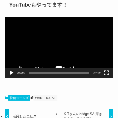
YouTubeもやってます！
動
画
プ
レ
ー
ヤ
ー
00:00
07:52
投稿ジーンズ
WAREHOUSE
K.Tさんのbridge SA 穿き
活躍したエビス