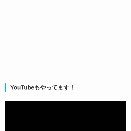
YouTubeもやってます！
動
画
プ
レ