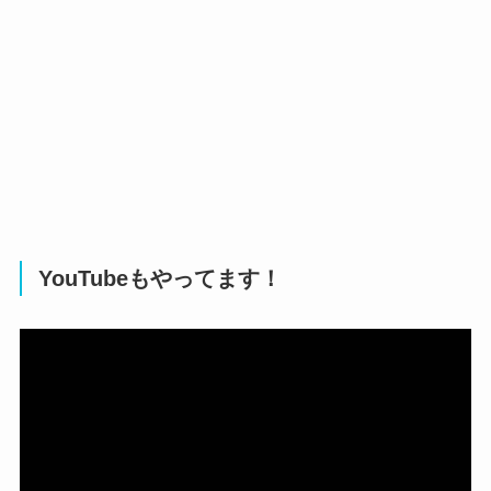
YouTubeもやってます！
動
画
プ
レ
ー
ヤ