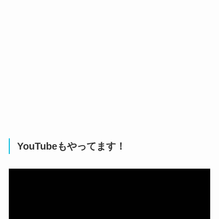
YouTubeもやってます！
動
画
プ
レ