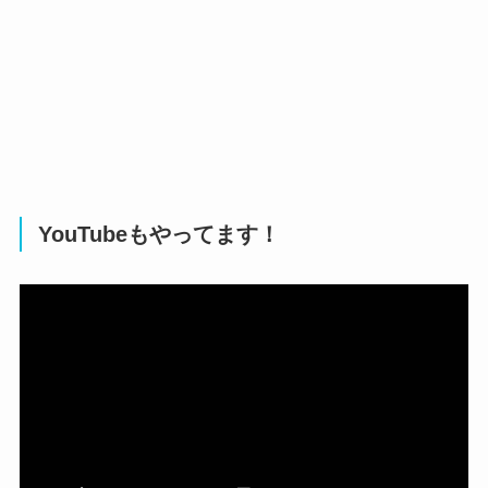
YouTubeもやってます！
動
画
プ
レ
ー
ヤ
ー